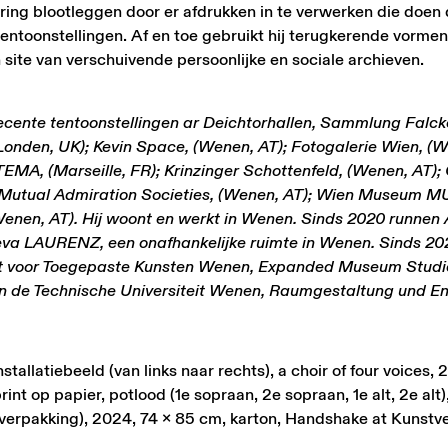
aring blootleggen door er afdrukken in te verwerken die doen
entoonstellingen. Af en toe gebruikt hij terugkerende vormen
 site van verschuivende persoonlijke en sociale archieven.
ente tentoonstellingen ar Deichtorhallen, Sammlung Falck
onden, UK); Kevin Space, (Wenen, AT); Fotogalerie Wien, (W
A, (Marseille, FR); Krinzinger Schottenfeld, (Wenen, AT); 
ny Mutual Admiration Societies, (Wenen, AT); Wien Museum M
enen, AT). Hij woont en werkt in Wenen. Sinds 2020 runnen
a LAURENZ, een onafhankelijke ruimte in Wenen. Sinds 20
it voor Toegepaste Kunsten Wenen, Expanded Museum Studi
an de Technische Universiteit Wenen, Raumgestaltung und En
tallatiebeeld (van links naar rechts), a choir of four voices, 
int op papier, potlood (1e sopraan, 2e sopraan, 1e alt, 2e alt),
 (verpakking), 2024, 74 x 85 cm, karton, Handshake at Kunstv