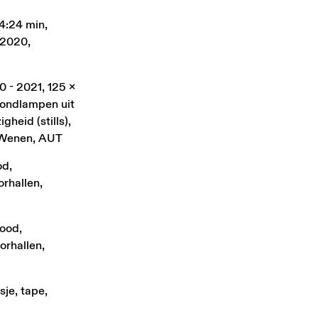
24:24 min,
 2020,
0 - 2021, 125 x
afondlampen uit
heid (stills),
, Wenen, AUT
od,
orhallen,
lood,
orhallen,
sje, tape,