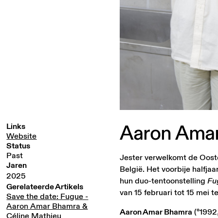
Aaron
Ama
Links
Website
Status
Past
Jester verwelkomt de Ooste
Jaren
België. Het voorbije halfja
2025
hun duo-tentoonstelling
Fu
Gerelateerde Artikels
van 15 februari tot 15 mei 
Save the date: Fugue -
Aaron Amar Bhamra &
Aaron Amar Bhamra
(°1992,
Céline Mathieu