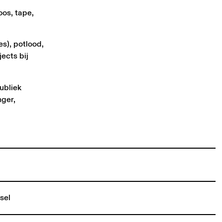
oos, tape,
s), potlood,
ects bij
ubliek
nger,
sel