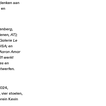
 denken aan
 en
enberg,
enen, AT);
Galerie Le
USA; en
 Aaron Amar
21 werkt
es en
twerfen.
2024,
 vier stoelen,
erein Kevin