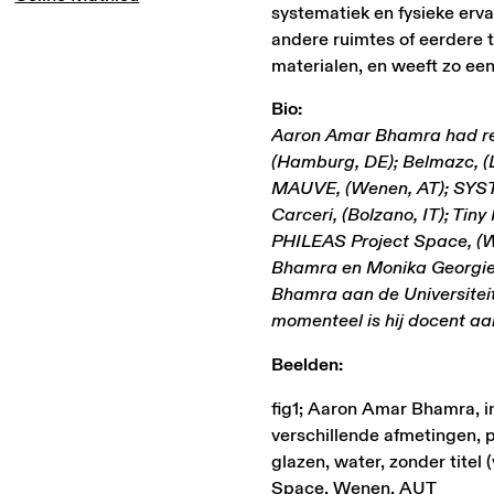
systematiek en fysieke erv
andere ruimtes of eerdere t
materialen, en weeft zo een
Bio:
Aaron Amar Bhamra had rec
(Hamburg, DE); Belmazc, (L
MAUVE, (Wenen, AT); SYSTEM
Carceri, (Bolzano, IT); Ti
PHILEAS Project Space, (W
Bhamra en Monika Georgiev
Bhamra aan de Universite
momenteel is hij docent a
Beelden:
fig1; Aaron Amar Bhamra, ins
verschillende afmetingen, pr
glazen, water, zonder titel
Space, Wenen, AUT