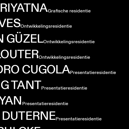
RIYATNA
Grafische residentie
VES
Ontwikkelingsresidentie
N
GÜZEL
Ontwikkelingsresidentie
LOUTER
Ontwikkelingsresidentie
DRO
CUGOLA
Presentatieresidentie
NG
TANT
Presentatieresidentie
YAN
Presentatieresidentie
DUTERNE
Presentatieresidentie