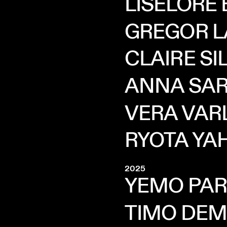
LISELORE
GREGOR
L
CLAIRE
SI
ANNA
SA
VERA
VAR
RYOTA
YA
2025
YEMO
PAR
TIMO
DEM