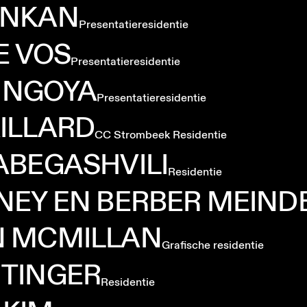
NKAN
Presentatieresidentie
E
VOS
Presentatieresidentie
NGOYA
Presentatieresidentie
ILLARD
CC Strombeek Residentie
ABEGASHVILI
Residentie
NEY
EN
BERBER
MEIND
N
MCMILLAN
Grafische residentie
TINGER
Residentie