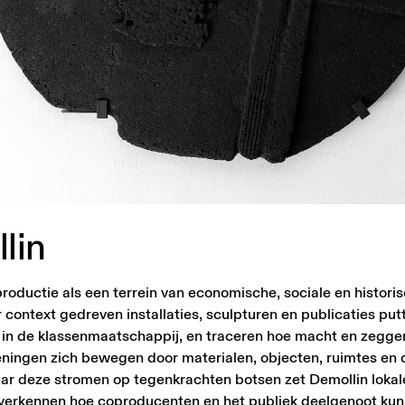
lin
oductie als een terrein van economische, sociale en histori
ontext gedreven installaties, sculpturen en publicaties putt
n in de klassenmaatschappij, en traceren hoe macht en zegg
eningen zich bewegen door materialen, objecten, ruimtes en 
ar deze stromen op tegenkrachten botsen zet Demollin lokal
erkennen hoe coproducenten en het publiek deelgenoot kunne