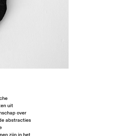
sche
en uit
enschap over
de abstracties
e
n zijn in het