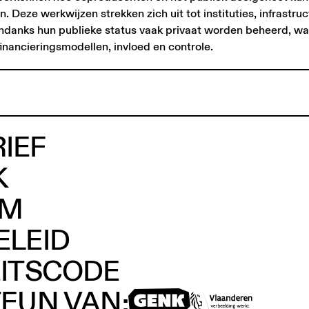
 Deze werkwijzen strekken zich uit tot instituties, infrastru
ndanks hun publieke status vaak privaat worden beheerd, wa
inancieringsmodellen, invloed en controle.
IEF
K
AM
ELEID
EITSCODE
TEUN VAN: