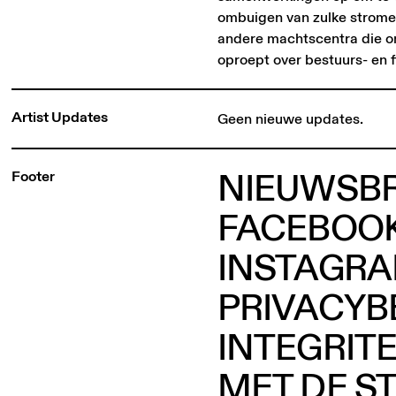
ombuigen van zulke stromen.
andere machtscentra die o
oproept over bestuurs- en f
Artist Updates
Geen nieuwe updates.
NIEUWSBR
Footer
FACEBOO
INSTAGR
PRIVACYB
INTEGRIT
MET DE S