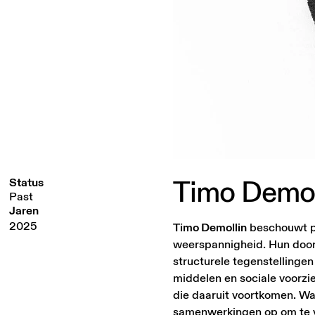
Timo
Demol
Status
Past
Jaren
2025
Timo Demollin
beschouwt pr
weerspannigheid. Hun door c
structurele tegenstellinge
middelen en sociale voorzi
die daaruit voortkomen. Wa
samenwerkingen op om te v