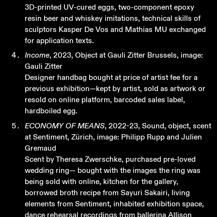
3D-printed UV-cured eggs, two-component epoxy
resin beer and whiskey imitations, technical skills of
sculptors Kasper De Vos and Mathias MU exchanged
for application texts.
Income
, 2023, Object at Gauli Zitter Brussels, image:
Gauli Zitter
Designer handbag bought at price of artist fee for a
previous exhibition—kept by artist, sold as artwork or
resold on online platform, barcoded sales label,
hardboiled egg.
ECONOMY OF MEANS
, 2022-23, Sound, object, scent
at Sentiment, Zürich, image: Philipp Rupp and Julien
Gremaud
Scent by Theresa Zwerschke, purchased pre-loved
wedding ring— bought with the images the ring was
being sold with online, kitchen for the gallery,
borrowed broth recipe from Sayuri Sakairi, living
elements from Sentiment, inhabited exhibition space,
dance rehearsal recordings from ballerina Allison