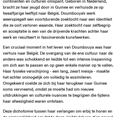
continenten en culturen omspant. Geboren in Nederland,
bracht ze haar jeugd door in Guinee en verhuisde ze op
twaalfjarige leeftijd naar België. Doumbouya's werk
weerspiegelt een voortdurende zoektocht naar een identiteit
die ze ooit verloren waande. Haar zoektocht naar zelfbegrip
en acceptatie is een van de drijvende krachten achter haar
werk en resulteert in fascinerende kunstwerken.
Een cruciaal moment in het leven van Doumbouya was haar
verhuis naar België. De overgang van de ene cultuur naar de
andere was schokkend en leidde tot een intense inspanning
om zich aan te passen en op geen enkele manier op te vallen.
Haar fysieke verschijning - een lang, zwart meisje - maakte
het echter onmogelijk om volledig te assimileren.
Omgekeerd voelde ze zich bij haar terugkeer naar Guinee
soms vervreemd, omdat ze moeite had om nieuwe
uitdrukkingen en culturele nuances te begrijpen die tijdens
haar afwezigheid waren ontstaan.
Deze dichotomie tussen haar verlangen om erbij te horen en