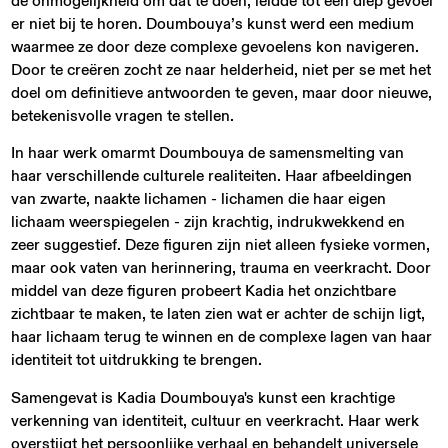
de onmogelijkheid om dat te doen, leidde tot een diep gevoel
er niet bij te horen. Doumbouya’s kunst werd een medium
waarmee ze door deze complexe gevoelens kon navigeren.
Door te creëren zocht ze naar helderheid, niet per se met het
doel om definitieve antwoorden te geven, maar door nieuwe,
betekenisvolle vragen te stellen.
In haar werk omarmt Doumbouya de samensmelting van
haar verschillende culturele realiteiten. Haar afbeeldingen
van zwarte, naakte lichamen - lichamen die haar eigen
lichaam weerspiegelen - zijn krachtig, indrukwekkend en
zeer suggestief. Deze figuren zijn niet alleen fysieke vormen,
maar ook vaten van herinnering, trauma en veerkracht. Door
middel van deze figuren probeert Kadia het onzichtbare
zichtbaar te maken, te laten zien wat er achter de schijn ligt,
haar lichaam terug te winnen en de complexe lagen van haar
identiteit tot uitdrukking te brengen.
Samengevat is Kadia Doumbouya's kunst een krachtige
verkenning van identiteit, cultuur en veerkracht. Haar werk
overstijgt het persoonlijke verhaal en behandelt universele