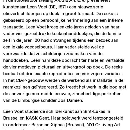
In de solotentoonstelling
Alda & Armand
presenteert
kunstenaar Leen Voet (BE, 1971) een nieuwe serie
olieverfschilderijen op doek in groot formaat. De reeks is
gebaseerd op een persoonlijke herinnering aan een intieme
transactie. Leen Voet kreeg enkele jaren geleden van haar
vader vier gezeefdrukte keukenhanddoekjes, die de familie
zelf in de jaren '80 had ontvangen tijdens een bezoek aan
een lokale voedselbeurs. Haar vader stelde wel de
voorwaarde dat ze schilderijen zou maken van de
handdoeken. Leen nam deze opdracht ter harte en vertaalde
de vier motieven picturaal en uitvergroot op doek. De reeks
bestaat uit drie exacte reproducties en vier vrijere variaties.
In het CIAP-gebouw werden de werkend als installatie in de
raamkozijnen geïntegreerd. Zo treedt het werk in dialoog met
de aanwezige neo-middeleeuwse, zinnebeeldige portretten
van de Limburgse schilder Jos Damien.
Leen Voet studeerde schilderkunst aan Sint-Lukas in
Brussel en KASK Gent. Haar solowerk werd tentoongesteld
in ondermeer Baronian Xippas (Brussel), NYLO-Living Art