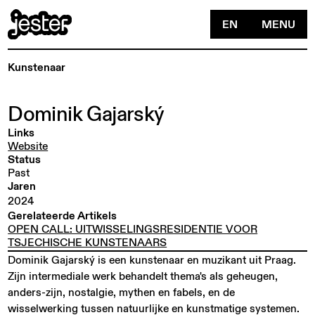
EN
MENU
Kunstenaar
Dominik
Gajarský
Links
Website
Status
Past
Jaren
2024
Gerelateerde Artikels
OPEN CALL: UITWISSELINGSRESIDENTIE VOOR
TSJECHISCHE KUNSTENAARS
Dominik Gajarský is een kunstenaar en muzikant uit Praag.
Zijn intermediale werk behandelt thema's als geheugen,
anders-zijn, nostalgie, mythen en fabels, en de
wisselwerking tussen natuurlijke en kunstmatige systemen.