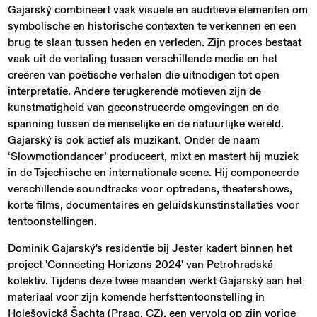
Gajarský combineert vaak visuele en auditieve elementen om
symbolische en historische contexten te verkennen en een
brug te slaan tussen heden en verleden. Zijn proces bestaat
vaak uit de vertaling tussen verschillende media en het
creëren van poëtische verhalen die uitnodigen tot open
interpretatie. Andere terugkerende motieven zijn de
kunstmatigheid van geconstrueerde omgevingen en de
spanning tussen de menselijke en de natuurlijke wereld.
Gajarský is ook actief als muzikant. Onder de naam
‘Slowmotiondancer’ produceert, mixt en mastert hij muziek
in de Tsjechische en internationale scene. Hij componeerde
verschillende soundtracks voor optredens, theatershows,
korte films, documentaires en geluidskunstinstallaties voor
tentoonstellingen.
Dominik Gajarský's residentie bij Jester kadert binnen het
project 'Connecting Horizons 2024' van Petrohradská
kolektiv. Tijdens deze twee maanden werkt Gajarský aan het
materiaal voor zijn komende herfsttentoonstelling in
Holešovická Šachta (Praag, CZ), een vervolg op zijn vorige