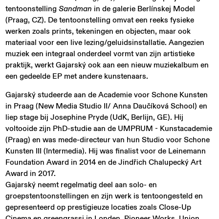
tentoonstelling
Sandman
in de galerie Berlínskej Model
(Praag, CZ). De tentoonstelling omvat een reeks fysieke
werken zoals prints, tekeningen en objecten, maar ook
materiaal voor een live lezing/geluidsinstallatie. Aangezien
muziek een integraal onderdeel vormt van zijn artistieke
praktijk, werkt Gajarský ook aan een nieuw muziekalbum en
een gedeelde EP met andere kunstenaars.
Gajarský studeerde aan de Academie voor Schone Kunsten
in Praag (New Media Studio II/ Anna Daučíková School) en
liep stage bij Josephine Pryde (UdK, Berlijn, GE). Hij
voltooide zijn PhD-studie aan de UMPRUM - Kunstacademie
(Praag) en was mede-directeur van hun Studio voor Schone
Kunsten III (Intermedia). Hij was finalist voor de Leinemann
Foundation Award in 2014 en de Jindřich Chalupecký Art
Award in 2017.
Gajarský neemt regelmatig deel aan solo- en
groepstentoonstellingen en zijn werk is tentoongesteld en
gepresenteerd op prestigieuze locaties zoals Close-Up
Cinema en greengrassi in Londen, Pioneer Works, Union