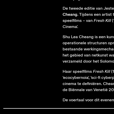
De tweede editie van Jeste
Cheang
. Tijdens een artist
speelfilms – van
Fresh Kill
(
Cinema'.
Shu Lea Cheang is een kuns
operationele structuren op
bestaande werkingsmechani
het gebied van netkunst w
verzameld door het Solom
Haar speelfilms
Fresh Kill
(
'ecocybernoia', 'sci-fi cybe
cinema te definiëren. Che
de Biënnale van Venetië 20
De voertaal voor dit evenem