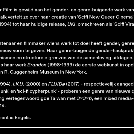
r Film is gewijd aan het gender- en genre-buigende werk va
 talk vertelt ze over haar creatie van 'Scifi New Queer Cinema'
1994) tot haar huidige release,
UKI
, omschreven als 'Scifi Vira
tenaar en filmmaker wiens werk tot doel heeft gender, genr
nieuw vorm te geven. Haar genre-buigende gender-hackprakti
smen en structurele grenzen van de samenleving uitdagen. 
as haar werk
Brandon
(1998-1999) de eerste webkunst in opd
on R. Guggenheim Museum in New York.
1994),
I.K.U.
(2000) en
FLUIDø
(2017) - respectievelijk aanged
rpunk' en 'sci-fi cypherpunk' - proberen een genre van nieuwe q
ang vertegenwoordigde Taiwan met
3x3x6
, een mixed media-i
19.
ent is Engels.