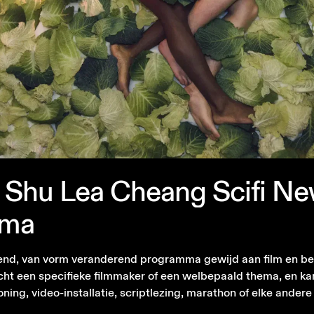
Shu
Lea
Cheang
Scifi
Ne
ema
erend, van vorm veranderend programma gewijd aan film en 
cht een specifieke filmmaker of een welbepaald thema, en k
ing, video-installatie, scriptlezing, marathon of elke andere