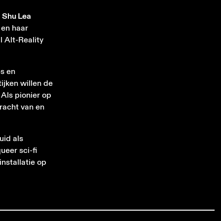
n
Shu Lea
 en haar
l Alt-Reality
es en
jken willen de
Als pionier op
racht van en
uid als
ueer sci-fi
nstallatie op