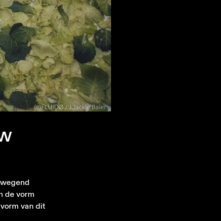
w
bewegend
an de vorm
 vorm van dit