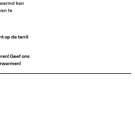
erwarmd kan
van te
 op de terril
eren! Geef ons
erwarmen!­