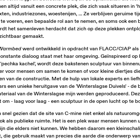
n altijd vanuit een concrete plek, die zich vaak situeren in ‘
xten, industriezones, woestenijen, … Ze verblijven geruime ti
it te voeren, een bepaalde rol aan te nemen, en soms ook een
t het samenleven herdacht dat zich op deze plekken ontploo
zichtbaar gemaakt.
Warmbed
werd ontwikkeld in opdracht van FLACC/CIAP als
 constante dialoog staat met haar omgeving. Geïnspireerd op
'pechka kachel', wordt deze bakstenen sculptuur van binnenui
eer voor mensen om samen te komen of voor kleine diertjes di
n van de constructie. Met de hulp van lokale experts en lief
s een unieke heruitgave van de 'Winterslagse Duivels' - de 
materiaal van de Winterslagse mijn werden geproduceerd. De
 om - laag voor laag - een sculptuur in de open lucht op te 
nel gezien dat de site van C-mine niet enkel als natuuromg
ok als publieke ruimte. Het is een plek waar mensen kunnen 
zijn die elders niet kunnen. We hebben daarom een kleinschal
 die gebruik maakt van precies die aarde die onderwerp van