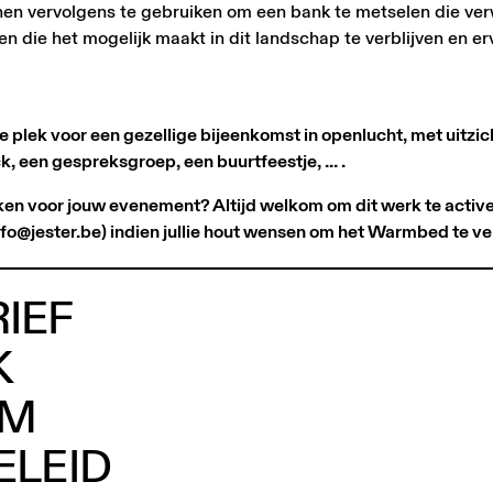
tenen vervolgens te gebruiken om een bank te metselen die v
 die het mogelijk maakt in dit landschap te verblijven en er
plek voor een gezellige bijeenkomst in openlucht, met uitzicht
, een gespreksgroep, een buurtfeestje, ... .
uiken voor jouw evenement? Altijd welkom om dit werk te activ
info@jester.be) indien jullie hout wensen om het Warmbed te v
IEF
K
AM
ELEID