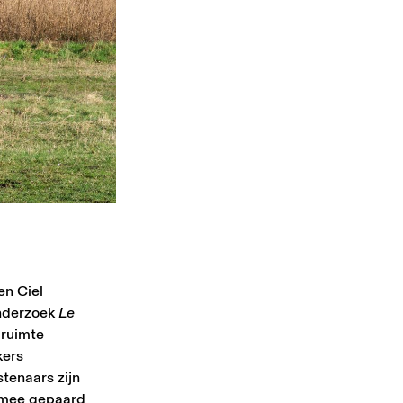
en Ciel
onderzoek
Le
 ruimte
kers
tenaars zijn
ermee gepaard