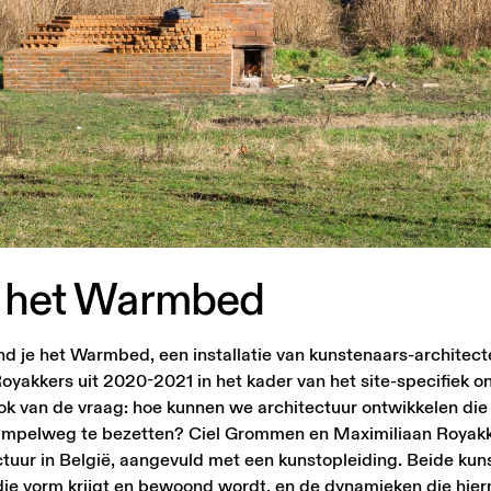
het
Warmbed
nd je het Warmbed, een installatie van kunstenaars-architect
akkers uit 2020-2021 in het kader van het site-specifiek 
rok van de vraag: hoe kunnen we architectuur ontwikkelen die
 simpelweg te bezetten? Ciel Grommen en Maximiliaan Royak
tuur in België, aangevuld met een kunstopleiding. Beide kuns
die vorm krijgt en bewoond wordt, en de dynamieken die hi