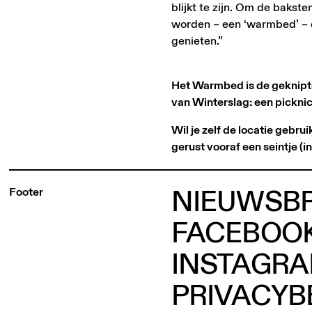
blijkt te zijn. Om de baks
worden – een ‘warmbed’ – en
genieten.”
Het Warmbed is de geknipte 
van Winterslag: een picknick
Wil je zelf de locatie gebr
gerust vooraf een seintje (
NIEUWSBR
Footer
FACEBOO
INSTAGR
PRIVACYB