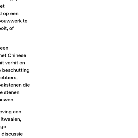
het
jd op een
 bouwwerk te
it, of
 een
 het Chinese
t verhit en
e beschutting
hebbers,
bakstenen die
ze stenen
bouwen.
eving een
uitwaaien,
ige
 discussie