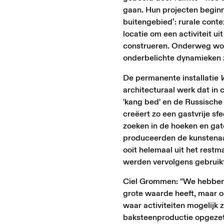
gaan. Hun projecten beginne
buitengebied’: rurale conte
locatie om een activiteit u
construeren. Onderweg word
onderbelichte dynamieken 
De permanente installatie
architecturaal werk dat in
'kang bed' en de Russische 
creëert zo een gastvrije sf
zoeken in de hoeken en gate
produceerden de kunstenaar
ooit helemaal uit het rest
werden vervolgens gebruikt
Ciel Grommen: "We hebben s
grote waarde heeft, maar o
waar activiteiten mogelijk 
baksteenproductie opgezet,