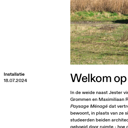
Welkom
op
Installatie
18.07.2024
In de weide naast Jester vi
Grommen en Maximiliaan Roy
Paysage Ménagé
dat vert
bewoont, in plaats van ze
studeerden beiden architec
geboeid door ruimte - hoe 