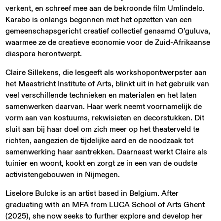
verkent, en schreef mee aan de bekroonde film Umlindelo.
Karabo is onlangs begonnen met het opzetten van een
gemeenschapsgericht creatief collectief genaamd O’guluva,
waarmee ze de creatieve economie voor de Zuid-Afrikaanse
diaspora herontwerpt.
Claire Sillekens, die lesgeeft als workshopontwerpster aan
het Maastricht Institute of Arts, blinkt uit in het gebruik van
veel verschillende technieken en materialen en het laten
samenwerken daarvan. Haar werk neemt voornamelijk de
vorm aan van kostuums, rekwisieten en decorstukken. Dit
sluit aan bij haar doel om zich meer op het theaterveld te
richten, aangezien de tijdelijke aard en de noodzaak tot
samenwerking haar aantrekken. Daarnaast werkt Claire als
tuinier en woont, kookt en zorgt ze in een van de oudste
activistengebouwen in Nijmegen.
Liselore Bulcke is an artist based in Belgium. After
graduating with an MFA from LUCA School of Arts Ghent
(2025), she now seeks to further explore and develop her