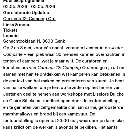
Publieksprogramma
02.05.2026
-
03.05.2026
Gerelateerde Updates
Currents 12: Camping Out
Links & meer
Tickets
Locatie
Schachtboklaan 11, 3600 Genk
Op 2 en 3 mei, voor één nacht, verandert Jester in de
Jester
Campsite
– een plek waar 35 mensen kunnen overnachten in
tenten of campers, wat je maar wilt. De curatoren en
kunstenaars van
Currents 12: Camping Out
nodigen je uit om
samen met hen te ontdekken wat kamperen kan betekenen in
de context van het maken en presenteren van kunst. Je bent
van harte welkom om je tent op te zetten op het terrein van
Jester en deel te nemen aan workshops met Liselore Bulcke
en Claire Sillekens, rondleidingen door de tentoonstelling,
en te genieten van zelfgemaakte chili sin carne, geroosterde
marshmallows en brood bij een kampvuur. De
tentoonstelling is open tot 23.00 uur, waardoor je de unieke
kans krijgt om de werken 's avonds te bekijken. Het aantal