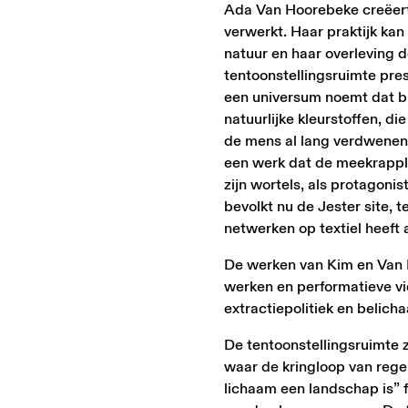
Ada Van Hoorebeke creëert 
verwerkt. Haar praktijk ka
natuur en haar overleving 
tentoonstellingsruimte pr
een universum noemt dat bu
natuurlijke kleurstoffen, d
de mens al lang verdwenen 
een werk dat de meekrappla
zijn wortels, als protagoni
bevolkt nu de Jester site, 
netwerken op textiel heeft 
De werken van Kim en Van H
werken en performatieve vi
extractiepolitiek en belic
De tentoonstellingsruimte 
waar de kringloop van regen
lichaam een landschap is” 