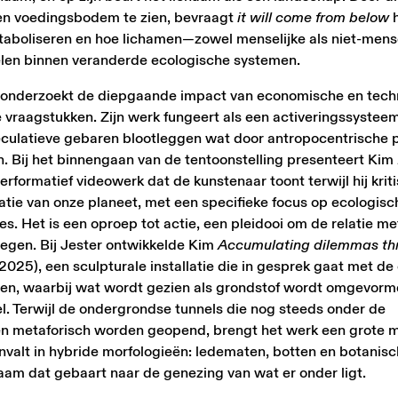
 een voedingsbodem te zien, bevraagt
it will come from below
aboliseren en hoe lichamen—zowel menselijke als niet-mense
elen binnen veranderde ecologische systemen.
onderzoekt de diepgaande impact van economische en tech
 vraagstukken. Zijn werk fungeert als een activeringssystee
peculatieve gebaren blootleggen wat door antropocentrische 
n. Bij het binnengaan van de tentoonstelling presenteert Kim
rformatief videowerk dat de kunstenaar toont terwijl hij kriti
atie van onze planeet, met een specifieke focus op ecologisc
 Het is een oproep tot actie, een pleidooi om de relatie me
egen. Bij Jester ontwikkelde Kim
Accumulating dilemmas th
2025), een sculpturale installatie die in gesprek gaat met d
den, waarbij wat wordt gezien als grondstof wordt omgevorm
l. Terwijl de ondergrondse tunnels die nog steeds onder de
pen metaforisch worden geopend, brengt het werk een grote 
envalt in hybride morfologieën: ledematen, botten en botanis
aam dat gebaart naar de genezing van wat er onder ligt.