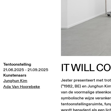
IT
WILL
C
Tentoonstelling
21.06.2025
-
21.09.2025
Kunstenaars
Jester presenteert met tro
Junghun Kim
(°1982, BE) en Junghun Kim
Ada Van Hoorebeke
van de voormalige steenkoo
symbolische wijze verankerd
tentoonstellingsruimte, fu
wordt benaderd als een lic