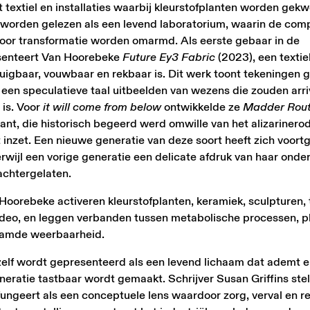
textiel en installaties waarbij kleurstofplanten worden gekw
n worden gelezen als een levend laboratorium, waarin de comp
door transformatie worden omarmd. Als eerste gebaar in de
esenteert Van Hoorebeke
Future Ey3 Fabric
(2023), een textie
igbaar, vouwbaar en rekbaar is. Dit werk toont tekeningen
ie een speculatieve taal uitbeelden van wezens die zouden arr
is. Voor
it will come from below
ontwikkelde ze
Madder Rout
nt, die historisch begeerd werd omwille van het alizarinero
st inzet. Een nieuwe generatie van deze soort heeft zich voort
terwijl een vorige generatie een delicate afdruk van haar ond
achtergelaten.
oorebeke activeren kleurstofplanten, keramiek, sculpturen, t
deo, en leggen verbanden tussen metabolische processen, pl
haamde weerbaarheid.
zelf wordt gepresenteerd als een levend lichaam dat ademt e
eratie tastbaar wordt gemaakt. Schrijver Susan Griffins stel
fungeert als een conceptuele lens waardoor zorg, verval en r