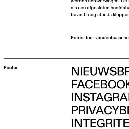
worden heroverwogen. De te
als een afgesloten hoofdst
bevindt nog steeds kloppen
Foto's door vandenbussch
NIEUWSBR
Footer
FACEBOO
INSTAGR
PRIVACYB
INTEGRIT