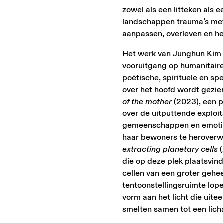
zowel als een litteken als
landschappen trauma’s met
aanpassen, overleven en h
Het werk van Junghun Kim 
vooruitgang op humanitaire
poëtische, spirituele en s
over het hoofd wordt gezie
of the mother
(2023), een pe
over de uitputtende exploit
gemeenschappen en emoties.
haar bewoners te heroverw
extracting planetary cells
(
die op deze plek plaatsvin
cellen van een groter gehee
tentoonstellingsruimte lo
vorm aan het licht die uite
smelten samen tot een lich