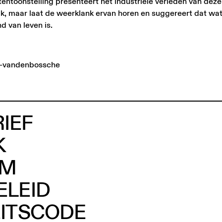
ntoonstelling presenteert het industriële verleden van deze 
uk, maar laat de weerklank ervan horen en suggereert dat wa
d van leven is.
e-vandenbossche
IEF
K
AM
ELEID
EITSCODE