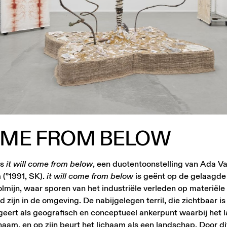
OME
FROM
BELOW
ts
it will come from below
, een duotentoonstelling van Ada 
 (°1991, SK).
it will come from below
is geënt op de gelaagde
lmijn, waar sporen van het industriële verleden op materiële
 zijn in de omgeving. De nabijgelegen terril, die zichtbaar is
ngeert als geografisch en conceptueel ankerpunt waarbij het
haam, en op zijn beurt het lichaam als een landschap. Door d