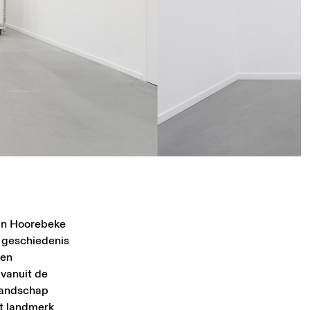
Van Hoorebeke
 geschiedenis
 en
 vanuit de
 landschap
it landmerk