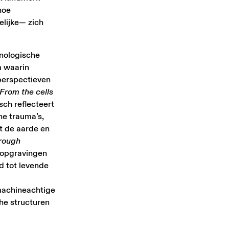
hoe
lijke— zich
nologische
m waarin
perspectieven
From the cells
sch reflecteert
he trauma’s,
t de aarde en
rough
e opgravingen
d tot levende
machineachtige
che structuren