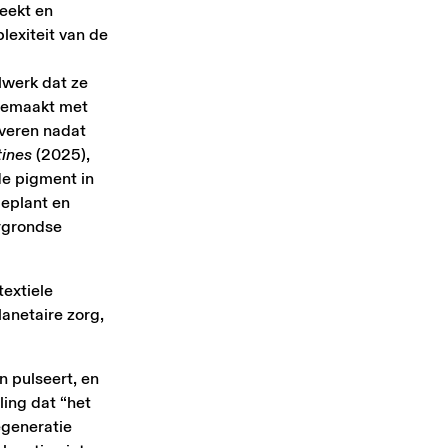
eekt en
lexiteit van de
lwerk dat ze
 gemaakt met
iveren nadat
ines
(2025),
de pigment in
geplant en
ergrondse
extiele
anetaire zorg,
n pulseert, en
ling dat “het
egeneratie